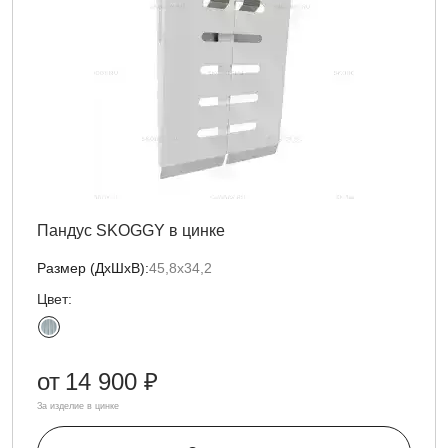
Пандус SKOGGY в цинке
Размер (ДxШxВ):
45,8х34,2
Цвет:
от
14 900 ₽
За изделие в цинке