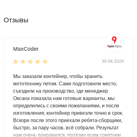
для дачи
для строительной площадки
Отзывы
для производства
для вахтового поселка
Использование контейнера возможно для чего угодно:
MaxCoder
для хранения материалов
30.06.2026
для хранения инвентаря
для организации склада
Мы заказали контейнер, чтобы хранить
для оборудования
мототехнику летом. Сами подготовили место,
для мототехники
съездили на производство, где менеджер
Дизайн и внутренняя организация
Оксана показала нам готовые варианты, мы
определились с своими пожеланиями, и после
Выбирайте любой дизайн на свой вкус, чтобы контейнер
изготовления, контейнер привезли точно в срок.
максимально органично вписался на участок. Мы
Вскоре после этого приехали ребята-сборщики,
предлагаем такие варианты:
быстро, за пару часов, всё собрали. Результат
базовый - из оцинкованной стали
нам очень понравился, поэтому всем советуем