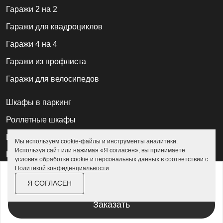
Гаражи 2 на 2
Гаражи для квадроциклов
Гаражи 4 на 4
Гаражи из профлиста
Гаражи для велосипедов
Шкафы в паркинг
Роллетные шкафы
Шкафы уличные всепогодные
Мы используем cookie-файлы и инструменты аналитики.
Используя сайт или нажимая «Я согласен», вы принимаете
Шкафы садовые
условия обработки cookie и персональных данных в соответствии с
Политикой конфиденциальности
.
от
193 500 ₽
222 600 ₽
Хозблоки для дачи
Я СОГЛАСЕН
За изделие в цинке
Хозблоки металлические
Заказать
Хозблоки с дровником