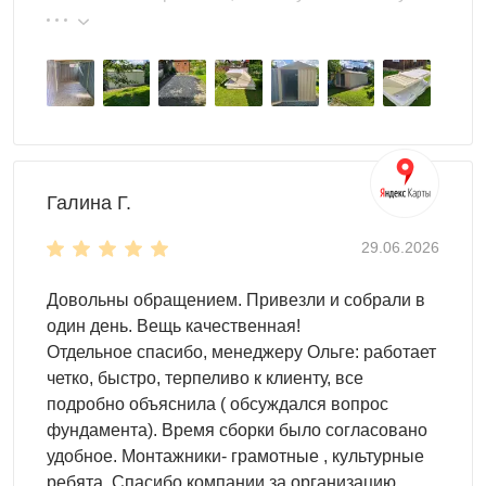
различные расцветки RAL
эту фирму.
нанесение печати
Внутреннее пространство также может быть
организовано, как угодно. Удобство создадут системы
хранения, такие как:
полки
Галина Г.
стеллажи
шкафы
29.06.2026
паллеты
крючки и т.д.
Довольны обращением. Привезли и собрали в
Особенности модели
один день. Вещь качественная!
Отдельное спасибо, менеджеру Ольге: работает
Это максимально вместительная модель с корпусом
четко, быстро, терпеливо к клиенту, все
6 м. Здесь без труда поместится 10 велосипедов, 5
подробно объяснила ( обсуждался вопрос
мотоциклов, садовые качели и надувной бассейн.
фундамента). Время сборки было согласовано
Односкатная крыша
выдержит любые нагрузки.
удобное. Монтажники- грамотные , культурные
Вашему контейнеру не страшна непогода!
ребята. Спасибо компании за организацию