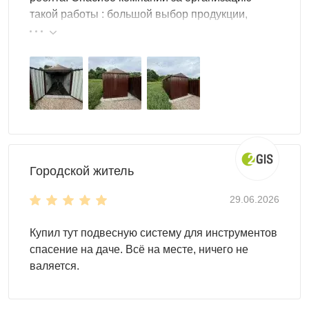
Торцевая дверь
обеспечит рациональное
такой работы : большой выбор продукции,
использование внутреннего пространства хозблока.
реальные цены.
Цвет можно выбрать любой из стандартных RAL. Но
также доступны другие, нестандартные, цвета RAL по
индивидуальному запросу.
Городской житель
29.06.2026
Купил тут подвесную систему для инструментов
спасение на даче. Всё на месте, ничего не
валяется.
Для монтажа контейнеров SKOGGY не требуется