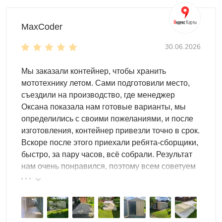
решения:
от базового исполнения из оцинкованной стали
MaxCoder
до широкой палитры RAL с возможностью
30.06.2026
нанесения печати.
Для установки ангаров SKOGGY не требуется заливка
Мы заказали контейнер, чтобы хранить
фундамента, достаточно ровной твердой поверхности.
мототехнику летом. Сами подготовили место,
съездили на производство, где менеджер
Оксана показала нам готовые варианты, мы
Доставка
по Смоленску и
определились с своими пожеланиями, и после
изготовления, контейнер привезли точно в срок.
Смоленской области
Вскоре после этого приехали ребята-сборщики,
быстро, за пару часов, всё собрали. Результат
Выполняем доставку в разобранном виде
по Смоленску
нам очень понравился, поэтому всем советуем
и области. Дополнительно вы можете заказать блоки под
эту фирму.
фундамент, сборку и другие услуги. Оставьте заявку
онлайн удобным для вас доступом: форма обратного
звонка, сообщение в мессенджере или письмо на почту.
Мы поможем реализовать любой проект, чтобы ваш