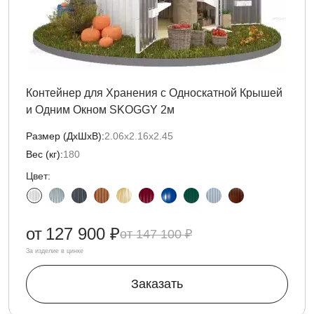
Контейнер для Хранения с Односкатной Крышей
и Одним Окном SKOGGY 2м
Размер (ДxШxВ):
2.06х2.16х2.45
Вес (кг):
180
Цвет:
от
127 900 ₽
147 100 ₽
За изделие в цинке
Заказать