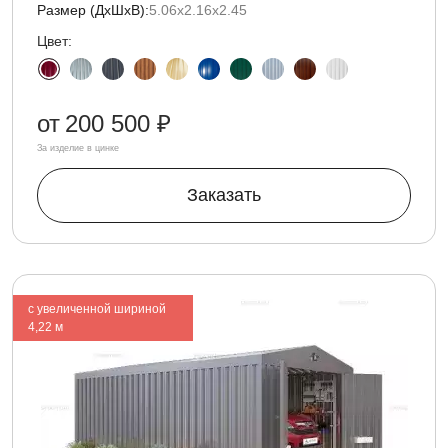
Размер (ДxШxВ):
5.06х2.16х2.45
Цвет:
от
200 500 ₽
За изделие в цинке
Заказать
с увеличенной шириной
4,22 м