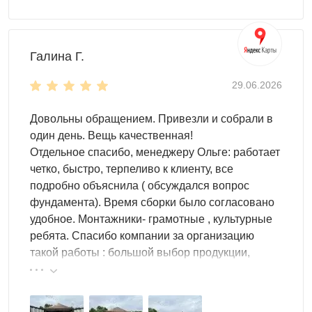
участок стал функциональным и стильным!
Компания Скогги предлагает большой выбор
по
Галина Г.
доступным ценам для жителей
Смоленская и
Смоленской области
.
29.06.2026
Довольны обращением. Привезли и собрали в
один день. Вещь качественная!
Отдельное спасибо, менеджеру Ольге: работает
четко, быстро, терпеливо к клиенту, все
подробно объяснила ( обсуждался вопрос
фундамента). Время сборки было согласовано
удобное. Монтажники- грамотные , культурные
ребята. Спасибо компании за организацию
такой работы : большой выбор продукции,
реальные цены.