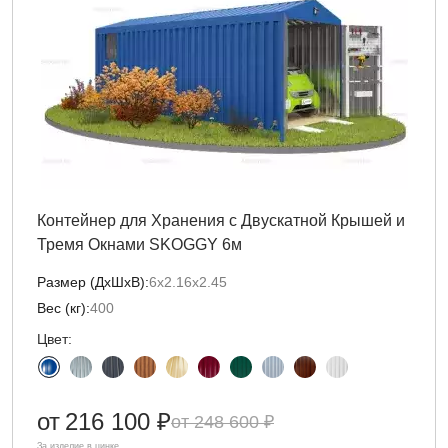
Контейнер для Хранения с Двускатной Крышей и
Тремя Окнами SKOGGY 6м
Размер (ДxШxВ):
6х2.16х2.45
Вес (кг):
400
Цвет:
от
216 100 ₽
248 600 ₽
За изделие в цинке