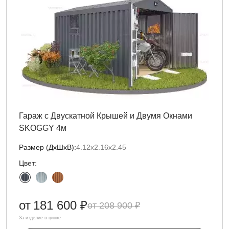
Гараж с Двускатной Крышей и Двумя Окнами
SKOGGY 4м
Размер (ДxШxВ):
4.12х2.16х2.45
Цвет:
от
181 600 ₽
208 900 ₽
За изделие в цинке