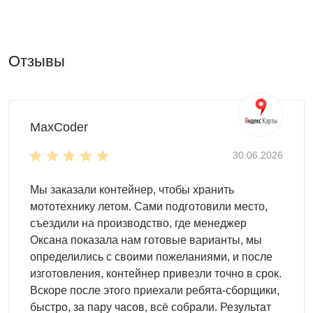
применения специальных инструментов, вполне
можно обойтись шуруповертом или обычной
крестовой отверткой.
Отзывы
После сборки хозблоком можно сразу пользоваться.
Нет необходимости строить фундамент под хозблок
SKOGGY, достаточно наличия площадки с ровной
поверхностью.
MaxCoder
Цикличность эксплуатации
30.06.2026
Конструкция контейнера SKOGGY под хозблок
рассчитана на многократный цикл сборки-разборки.
Мы заказали контейнер, чтобы хранить
Даже после 50-го цикла хозблок будет готов к
мототехнику летом. Сами подготовили место,
эксплуатации.
съездили на производство, где менеджер
Благодаря высокому качеству материала и
Оксана показала нам готовые варианты, мы
уникальным технологиям, используемым при
определились с своими пожеланиями, и после
производстве, хозблоки SKOGGY сохраняют свои
изготовления, контейнер привезли точно в срок.
эксплуатационные свойства на протяжении многих
Вскоре после этого приехали ребята-сборщики,
лет.
быстро, за пару часов, всё собрали. Результат
Со временем хозблок стал уже не нужен? И такое