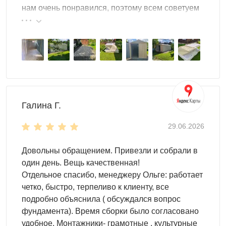
нам очень понравился, поэтому всем советуем
случается. Подарите его друзьям, а лучше
эту фирму.
продайте. А самый оптимальный вариант – собрать
контейнер и приберечь, ведь такой хозблок
пригодится всегда.
Универсальность
Хозблок SKOGGY – это универсальное сооружение,
которое можно использовать где угодно:
Галина Г.
на загородном участке, на даче
29.06.2026
в производственном цеху
на строительной площадке
Довольны обращением. Привезли и собрали в
Хозблок SKOGGY можно использовать для чего угодно:
один день. Вещь качественная!
Отдельное спасибо, менеджеру Ольге: работает
для хранения материалов
четко, быстро, терпеливо к клиенту, все
для хранения инвентаря
подробно объяснила ( обсуждался вопрос
для хранения оборудования
фундамента). Время сборки было согласовано
удобное. Монтажники- грамотные , культурные
Внутренняя организация