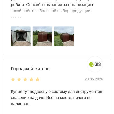
ребята. Спасибо компании за организацию
Рациональное использование пространства внутри
такой работы : большой выбор продукции,
хозблока позволит извлечь максимальную выгоду.
реальные цены.
Практичные аксессуары дают возможность
организовать внутреннее пространство. Установите в
своем хозблоке:
полки и стеллажи
шкафы
паллеты
крючки и т.д.
Городской житель
Дизайн
Оформление внешнего вида контейнера под ваш
29.06.2026
хозблок вы можете выбрать сами. Мы предлагаем
следующие варианты:
Купил тут подвесную систему для инструментов
спасение на даче. Всё на месте, ничего не
классический: оцинкованная сталь
валяется.
с использованием палитры RAL
с использованием фотопечати