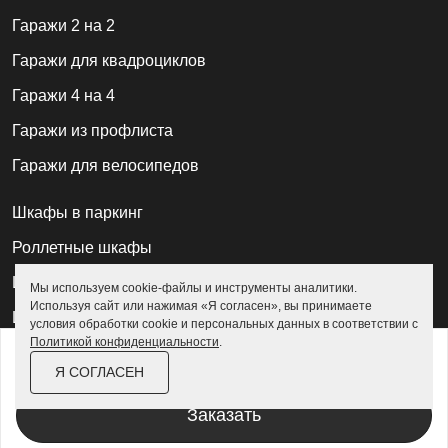
Гаражи 2 на 2
Гаражи для квадроциклов
Гаражи 4 на 4
Гаражи из профлиста
Гаражи для велосипедов
Шкафы в паркинг
Роллетные шкафы
Шкафы уличные всепогодные
Мы используем cookie-файлы и инструменты аналитики.
Используя сайт или нажимая «Я согласен», вы принимаете
Шкафы садовые
условия обработки cookie и персональных данных в соответствии с
Политикой конфиденциальности
.
от
144 100 ₽
165 800 ₽
Хозблоки для дачи
Я СОГЛАСЕН
За изделие в цинке
Хозблоки металлические
Заказать
Хозблоки с дровником