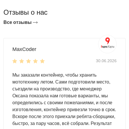
насосы, системы капельного полива
Отзывы о нас
Удобрения, торф, грунт, средства защиты растений
— в закрытом сухом отсеке
Все отзывы
Горшки, кашпо, рассадные ящики, поддоны —
стопками на полках
Садовая мебель на зимний период: кресла, зонты,
раскладные столы
MaxCoder
Велосипеды, самокаты, детские игрушки для улицы
Семена, луковицы, клубни на хранение в
30.06.2026
прохладном сухом месте
Мы заказали контейнер, чтобы хранить
Садовый сарай: удобство каждый
мототехнику летом. Сами подготовили место,
съездили на производство, где менеджер
день сезона
Оксана показала нам готовые варианты, мы
определились с своими пожеланиями, и после
В садовый сарай заходят по несколько раз в день —
изготовления, контейнер привезли точно в срок.
значит, всё должно быть под рукой, а не завалено в углу.
Вскоре после этого приехали ребята-сборщики,
Крючки и кронштейны на стальных стенах вешаются без
быстро, за пару часов, всё собрали. Результат
закладных — ручной инструмент всегда виден и