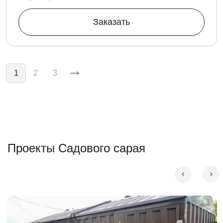
Заказать
Нумерация страниц
1
2
3
Проекты Садового сарая