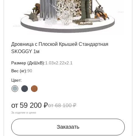
Дровница с Плоской Крышей Стандартная
SKOGGY 1м
Размер (ДxШxВ):
1.03х2.22х2.1
Вес (кг):
90
Цвет:
от
59 200 ₽
68 100 ₽
За изделие в цинке
Заказать