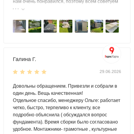
нам очень понравился, поэтому всем советуем
доступен без поиска. Ширина проёма от 120 см
эту фирму.
позволяет занести газонокосилку или вывезти тачку, не
задевая косяки. Вентиляционные решётки в стенах
обеспечивают постоянный воздухообмен — удобрения
и химия хранятся без запаха и конденсата. Высокий
порожек и герметичная нижняя обвязка защищают пол
от воды при поливе и дожде: внутри всегда сухо даже
после ливня.
Галина Г.
Какой размер садового сарая
29.06.2026
выбрать
Довольны обращением. Привезли и собрали в
один день. Вещь качественная!
Размер зависит от площади участка и количества
Отдельное спасибо, менеджеру Ольге: работает
техники. На участке 6–10 соток с базовым набором
четко, быстро, терпеливо к клиенту, все
инвентаря достаточно сарая 2×3 или 2×4 м — весь
подробно объяснила ( обсуждался вопрос
ручной инструмент, шланги и небольшая газонокосилка
фундамента). Время сборки было согласовано
вмещаются без тесноты. На участке 10–20 соток с
удобное. Монтажники- грамотные , культурные
газоном и огородом оптимален размер 3×4 или 3×5 м: