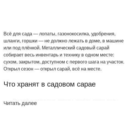
Всё для сада — лопаты, газонокосилка, удобрения,
шланги, горшки — не должно лежать в доме, в машине
или под плёнкой. Металлический садовый сарай
собирает весь инвентарь и технику в одном месте:
сухом, закрытом, доступном с первого шага на участок.
Открыл сезон — открыл сарай, всё на месте.
Что хранят в садовом сарае
Ручной инструмент: лопаты, грабли, тяпки, вилы,
Читать далее
тяпки, культиваторы — на крючках вдоль стены
Моторная техника: газонокосилка, триммер,
мотоблок, воздуходувка, снегоуборщик
Поливочное оборудование: шланги, катушки,