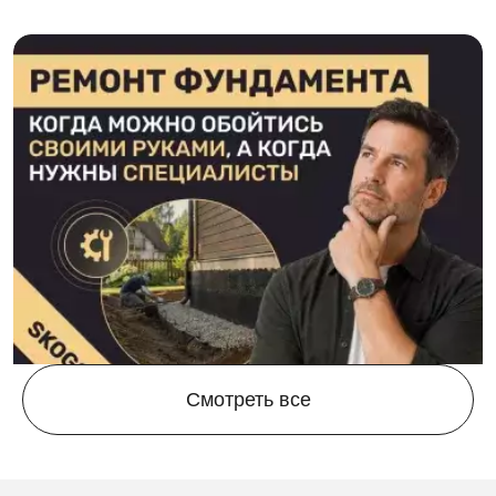
Смотреть все
26.06.2026
0
Ремонт фундамента: своими руками или со
Б
специалистами