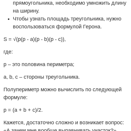
прямоугольника, необходимо умножить длину
на ширину.
Чтобы узнать площадь треугольника, нужно
воспользоваться формулой Герона.
S = √(p(p - a)(p - b)(p - c)),
где:
р – это половина периметра;
a, b, c – стороны треугольника.
Полупериметр можно вычислить по следующей
формуле:
p = (a + b + c)/2.
Кажется, достаточно сложно и возникает вопрос:
«А зачем мне вообще выравнивать участок?»