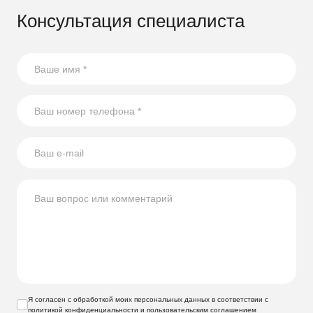
С
Консультация специалиста
Ремонт фундамента частного дома: диагностика
к
состояния, классификация по сложности, пошаговые
ы,
инструкции по восстановлению бетона, гидроизоляции и
усилению обоймой, когда нужен специалист и когда
фундамент проще заменить.
Я согласен с обработкой моих персональных данных в соответствии с
политикой конфиденциальности
и
пользовательским соглашением