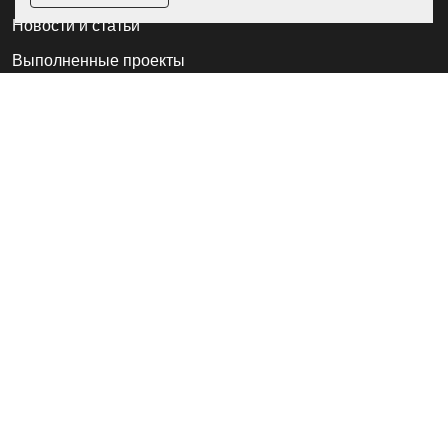
Новости и статьи
Выполненные проекты
Назначение
Частые вопросы
Дилерам
Акции
Пользовательское соглашение
Политика конфиденциальности